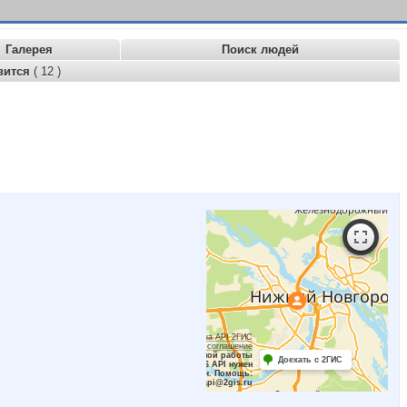
Галерея
Поиск людей
вится
( 12 )
Работает на API 2ГИС
Лицензионное соглашение
Для корректной работы
Доехать с 2ГИС
Raster JS API нужен
ключ. Помощь:
api@2gis.ru