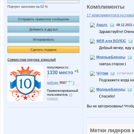
Комплименты
Портрет заполнен на 52 %
17 комплиментов в гостевой
Отправить приватное сообщение
Авалс
08.12.2021 
Добавить в друзья
Здравствуйте! Очень
Игнорировать
ФЕЯ для ВОЛОС
Добрый вечер, жду 
Сделать подарок
МодныеБренды
Совместная покупка: взрослый
завтра открою:)
популярность:
+1
1330 место
Ч@пик
(отвечает
↑
Подскажите когда но
+5 ↑
рейтинг
9587
?
МодныеБренды
Привилегированный
пользователь
10
Спасибо!
уровня
Вы не авторизованы! Чтоб
Метки лидеров