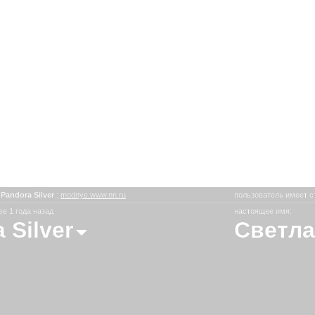
 Pandora Silver
:
modnye.www.nn.ru
пользователь имеет с
е 1 года назад
настоящее имя:
 Silver
Светла