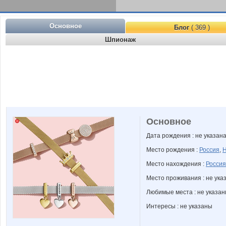
Основное
Блог
( 369 )
Шпионаж
Основное
Дата рождения : не указан
Место рождения :
Россия
,
Н
Место нахождения :
Россия
Место проживания : не ука
Любимые места : не указа
Интересы : не указаны