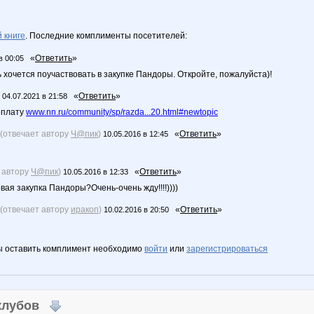
 книге
. Последние комплименты посетителей:
«
Ответить
»
в 00:05
 хочется поучаствовать в закупке Пандоры. Откройте, пожалуйста)!
«
Ответить
»
04.07.2021 в 21:58
оплату
www.nn.ru/community/sp/razda...20.html#newtopic
(отвечает автору
Ч@пик
)
«
Ответить
»
10.05.2016 в 12:45
 автору
Ч@пик
)
«
Ответить
»
10.05.2016 в 12:33
вая закупка Пандоры?Очень-очень жду!!!!))))
(отвечает автору
иракоп
)
«
Ответить
»
10.02.2016 в 20:50
ы оставить комплимент необходимо
войти
или
зарегистрироваться
 клубов