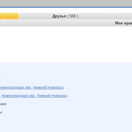
Друзья
( 568 )
Мне нра
а
ижегородская обл.
,
Нижний Новгород
,
Нижегородская обл.
,
Нижний Новгород
зано
ны