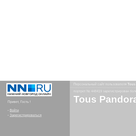
Персональный сайт пользователя
Tous
портрет № 448419 зарегистрирован боле
Tous Pandora
Привет, Гость !
-
Войти
-
Зарегистрироваться