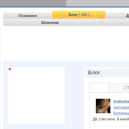
Блог
( 369 )
Основное
Д
Шпионаж
Блог
17
arabeska
реплики
Коллекц
ДВ, Светлана. В како