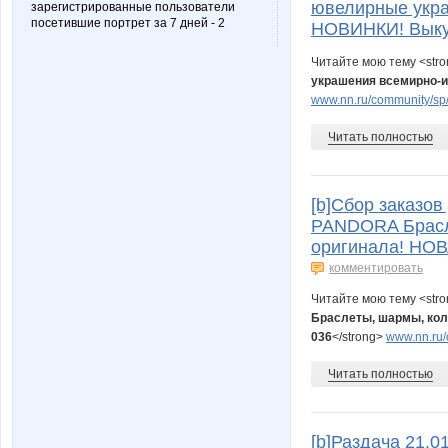
ювелирные укра
зарегистрированные пользователи
посетившие портрет за 7 дней - 2
НОВИНКИ! Выкуп
Читайте мою тему <str
украшения всемирно-и
www.nn.ru/community/sp/
Читать полностью
[b]Сбор заказо
PANDORA Брасле
оригинала! НОВ
комментировать
Читайте мою тему <str
Браслеты, шармы, кол
036
</strong>
www.nn.ru/
Читать полностью
[b]Раздача 21.0