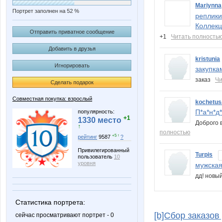
Mariynna
Портрет заполнен на 52 %
реплики
Коллекц
Отправить приватное сообщение
+1
Читать полность
Добавить в друзья
kristunia
Игнорировать
закупкам
заказ
Чи
Сделать подарок
Совместная покупка: взрослый
kochetus
П*а*н*д*
популярность:
+1
1330 место
Доброго 
↑
полностью
+5 ↑
рейтинг
9587
?
Привилегированный
Turpis
пользователь
10
уровня
мужская 
дд! новы
Статистика портрета:
[b]Сбор заказов 
сейчас просматривают портрет - 0