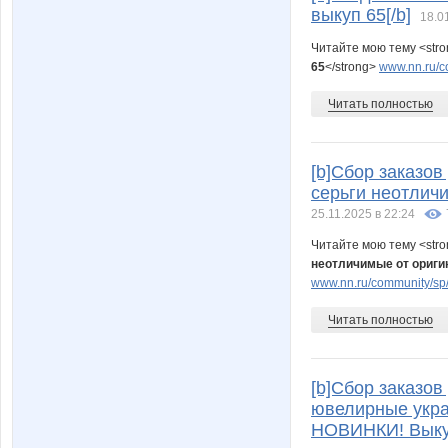
выкуп 65[/b]
18.0
Читайте мою тему <str
65
</strong>
www.nn.ru/c
Читать полностью
[b]Сбор заказо
серьги неотлич
25.11.2025 в 22:24
Читайте мою тему <str
неотличимые от ориг
www.nn.ru/community/sp/
Читать полностью
[b]Сбор заказов 
ювелирные укра
НОВИНКИ! Выкуп