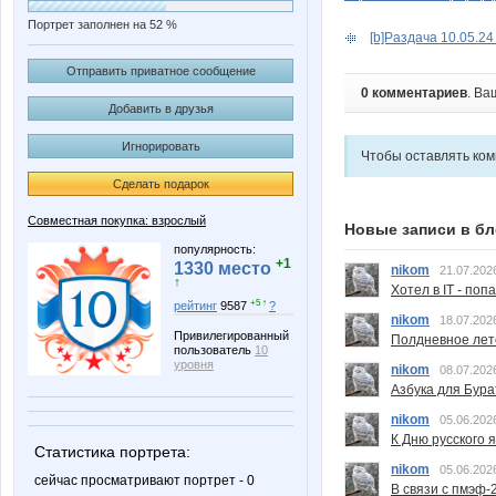
Портрет заполнен на 52 %
[b]Раздача 10.05.24 
Отправить приватное сообщение
0 комментариев
. Ва
Добавить в друзья
Игнорировать
Чтобы оставлять ко
Сделать подарок
Совместная покупка: взрослый
Новые записи в бл
популярность:
+1
1330 место
nikom
21.07.202
↑
Хотел в IT - поп
+5 ↑
рейтинг
9587
?
nikom
18.07.202
Привилегированный
Полдневное лет
пользователь
10
уровня
nikom
08.07.202
Азбука для Бура
nikom
05.06.202
К Дню русского 
Статистика портрета:
nikom
05.06.202
сейчас просматривают портрет - 0
В связи с пмэф-