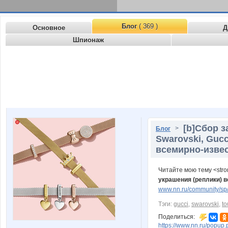
Блог
( 369 )
Основное
Д
Шпионаж
[b]Сбор з
>
Блог
Swarovski, Guc
всемирно-извес
Читайте мою тему <str
украшения (реплики) 
www.nn.ru/community/sp/
Тэги:
gucci
,
swarovski
,
to
Поделиться:
https://www.nn.ru/pop