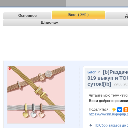
Блог
( 369 )
Основное
Д
Шпионаж
[b]Раздач
>
Блог
019 выкуп и TO
суток![/b]
29.08.20
Читайте мою тему <str
Всем доброго времени
Поделиться:
https://www.nn.ru/pop
[b]Сбор заказов до 