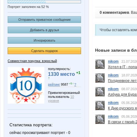
Портрет заполнен на 52 %
0 комментариев
. Ва
Отправить приватное сообщение
Чтобы оставлять ко
Добавить в друзья
Игнорировать
Новые записи в бл
Сделать подарок
Совместная покупка: взрослый
nikom
21.07.202
Хотел в IT - поп
популярность:
+1
1330 место
nikom
18.07.202
↑
Полдневное лет
+5 ↑
рейтинг
9587
?
nikom
08.07.202
Привилегированный
Азбука для Бура
пользователь
10
уровня
nikom
05.06.202
К Дню русского 
nikom
05.06.202
В связи с пмэф-
Статистика портрета:
сейчас просматривают портрет - 0